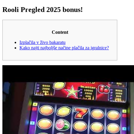
Rooli Pregled 2025 bonus!
Content
Izplačila v živo bakaratu
Kako najti najboljše načine plačila za igralnice?