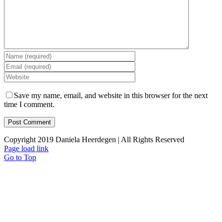
Save my name, email, and website in this browser for the next
time I comment.
Copyright 2019 Daniela Heerdegen | All Rights Reserved
Page load link
Go to Top